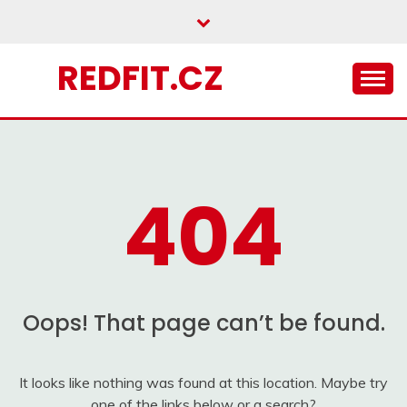
Skip
to
content
REDFIT.CZ
404
Oops! That page can’t be found.
It looks like nothing was found at this location. Maybe try
one of the links below or a search?