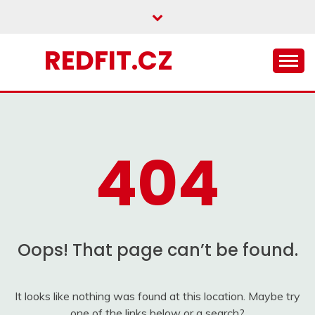
Skip
to
content
REDFIT.CZ
404
Oops! That page can’t be found.
It looks like nothing was found at this location. Maybe try
one of the links below or a search?