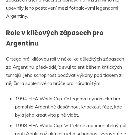
upevnily jeho postavení mezi fotbalovými legendami
Argentiny.
Role v klíčových zápasech pro
Argentinu
Ortega hrál klíčovou roli v několika důležitých zápasech
za Argentinu, předvádějíc svůj talent během kritických
turnajů. Jeho schopnost podávat výkony pod tlakem z
něj činila spolehlivého hráče pro národní tým.
1994 FIFA World Cup: Ortegaova dynamická hra
pomohla Argentině dosáhnout knockout fáze, kde
byla jeho kreativita plně vidět.
1998 FIFA World Cup: Vstřelil nezapomenutelný gól
proti Anglii, což ukázalo jeho schopnost vyrovnat se