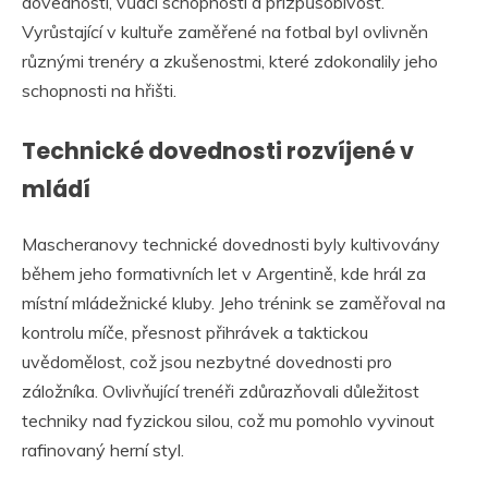
dovednosti, vůdčí schopnosti a přizpůsobivost.
Vyrůstající v kultuře zaměřené na fotbal byl ovlivněn
různými trenéry a zkušenostmi, které zdokonalily jeho
schopnosti na hřišti.
Technické dovednosti rozvíjené v
mládí
Mascheranovy technické dovednosti byly kultivovány
během jeho formativních let v Argentině, kde hrál za
místní mládežnické kluby. Jeho trénink se zaměřoval na
kontrolu míče, přesnost přihrávek a taktickou
uvědomělost, což jsou nezbytné dovednosti pro
záložníka. Ovlivňující trenéři zdůrazňovali důležitost
techniky nad fyzickou silou, což mu pomohlo vyvinout
rafinovaný herní styl.