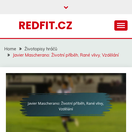
Skip
to
content
REDFIT.CZ
Home
Životopisy hráčů
Javier Mascherano: Životní příběh, Rané vlivy, Vzdělání