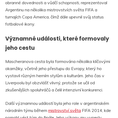
obranné dovednosti a vůdčí schopnosti, reprezentoval
Argentinu na několika mistrovstvích světa FIFA a
turnajích Copa America, čímž dále upevnil svůj status
fotbalové ikony.
Významné události, které formovaly
jeho cestu
Mascheranova cesta byla formována několika klíčovými
okamžiky, včetně jeho přestupu do Evropy, který ho
vystavil různým herním stylům a kulturám. Jeho čas v
Liverpoolu byl obzvlášť vlivný, protože se učil od
zkušenějších spoluhráčů a čelil intenzivní konkurenci.
Další významnou událostí byla jeho role v argentinském
národním týmu během
mistrovství světa
FIFA 2014, kde
pomohl vést tým do finále. Jeho výkony mu vynesly