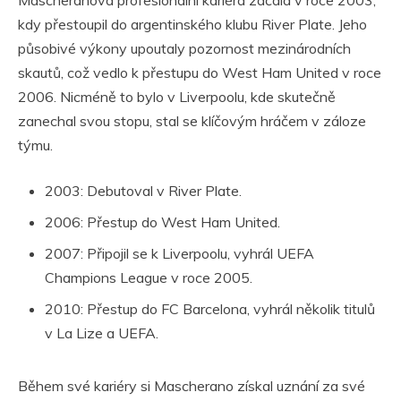
Mascheranova profesionální kariéra začala v roce 2003,
kdy přestoupil do argentinského klubu River Plate. Jeho
působivé výkony upoutaly pozornost mezinárodních
skautů, což vedlo k přestupu do West Ham United v roce
2006. Nicméně to bylo v Liverpoolu, kde skutečně
zanechal svou stopu, stal se klíčovým hráčem v záloze
týmu.
2003: Debutoval v River Plate.
2006: Přestup do West Ham United.
2007: Připojil se k Liverpoolu, vyhrál UEFA
Champions League v roce 2005.
2010: Přestup do FC Barcelona, vyhrál několik titulů
v La Lize a UEFA.
Během své kariéry si Mascherano získal uznání za své