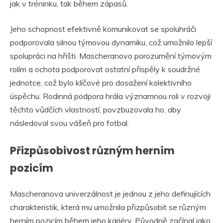
jak v tréninku, tak během zápasů.
Jeho schopnost efektivně komunikovat se spoluhráči
podporovala silnou týmovou dynamiku, což umožnilo lepší
spolupráci na hřišti. Mascheranovo porozumění týmovým
rolím a ochota podporovat ostatní přispěly k soudržné
jednotce, což bylo klíčové pro dosažení kolektivního
úspěchu. Rodinná podpora hrála významnou roli v rozvoji
těchto vůdčích vlastností, povzbuzovala ho, aby
následoval svou vášeň pro fotbal.
Přizpůsobivost různým herním
pozicím
Mascheranova univerzálnost je jednou z jeho definujících
charakteristik, která mu umožnila přizpůsobit se různým
herním pozicím během jeho kariéry. Původně začínal jako