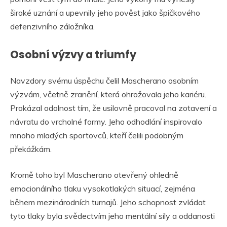
široké uznání a upevnily jeho pověst jako špičkového
defenzivního záložníka.
Osobní výzvy a triumfy
Navzdory svému úspěchu čelil Mascherano osobním
výzvám, včetně zranění, která ohrožovala jeho kariéru.
Prokázal odolnost tím, že usilovně pracoval na zotavení a
návratu do vrcholné formy. Jeho odhodlání inspirovalo
mnoho mladých sportovců, kteří čelili podobným
překážkám.
Kromě toho byl Mascherano otevřený ohledně
emocionálního tlaku vysokotlakých situací, zejména
během mezinárodních turnajů. Jeho schopnost zvládat
tyto tlaky byla svědectvím jeho mentální síly a oddanosti