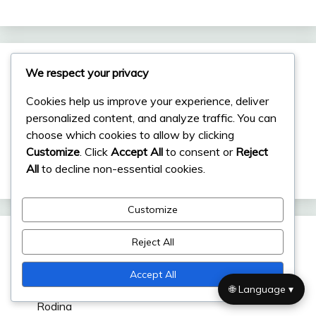
Kategorie
We respect your privacy
Cookies help us improve your experience, deliver
Kariérní úspěchy
personalized content, and analyze traffic. You can
choose which cookies to allow by clicking
Mezinárodní úspěchy
Customize
. Click
Accept All
to consent or
Reject
Životopisy hráčů
All
to decline non-essential cookies.
Customize
Reject All
Nejnovější příspěvky
Accept All
Fernando Gago: Osobní historie, Vývoj mládeže,
🌐 Language ▾
Rodina