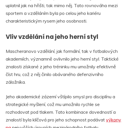
uplatnil jak na hřišti, tak mimo něj. Tato rovnováha mezi
sportem a vzděláním byla po celou jeho kariéru
charakteristickým rysem jeho osobnosti.
Vliv vzdělání na jeho herní styl
Mascheranovo vzdělání, jak formální, tak v fotbalových
akademiích, významně ovlivnilo jeho herní styl. Taktické
znalosti získané z jeho tréninku mu umožnily efektivně
číst hru, což z něj činilo obávaného defenzivního
záložníka.
Jeho akademické zázemí vštípilo smysl pro disciplínu a
strategické myšlení, což mu umožnilo rychle se
rozhodovat pod tlakem. Tato kombinace dovedností a
znalostí byla klíčová pro jeho schopnost podávat
výkony
na
nejvyšších úrovních mezinárodního fotbalu.