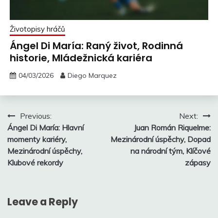
Životopisy hráčů
Ángel Di María: Raný život, Rodinná
historie, Mládežnická kariéra
04/03/2026
Diego Marquez
Post
Previous:
Next:
Ángel Di María: Hlavní
Juan Román Riquelme:
navigation
momenty kariéry,
Mezinárodní úspěchy, Dopad
Mezinárodní úspěchy,
na národní tým, Klíčové
Klubové rekordy
zápasy
Leave a Reply