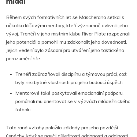
mládí
Během svých formativních let se Mascherano setkal s
několika klíčovými mentory, kteří významně ovlivnili jeho
vývoj. Trenéři v jeho místním klubu River Plate rozpoznali
jeho potenciál a pomohli mu zdokonalit jeho dovednosti.
Jejich vedení bylo zásadní pro utváření jeho taktického
porozumění hře.
Trenéři zdůrazňovali disciplínu a týmovou práci, což
byly nezbytné vlastnosti pro jeho budoucí úspěch.
Mentorové také poskytovali emocionální podporu,
pomáhali mu orientovat se v výzvách mládežnického
fotbalu.
Tato raná vztahy položila základy pro jeho pozdější
úspěchy, když se naučil důležitosti oddanosti a odolnosti