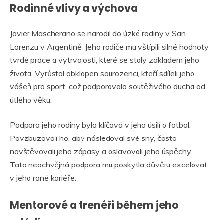
Rodinné vlivy a výchova
Javier Mascherano se narodil do úzké rodiny v San
Lorenzu v Argentině. Jeho rodiče mu vštípili silné hodnoty
tvrdé práce a vytrvalosti, které se staly základem jeho
života. Vyrůstal obklopen sourozenci, kteří sdíleli jeho
vášeň pro sport, což podporovalo soutěživého ducha od
útlého věku.
Podpora jeho rodiny byla klíčová v jeho úsilí o fotbal.
Povzbuzovali ho, aby následoval své sny, často
navštěvovali jeho zápasy a oslavovali jeho úspěchy.
Tato neochvějná podpora mu poskytla důvěru excelovat
v jeho rané kariéře.
Mentorové a trenéři během jeho