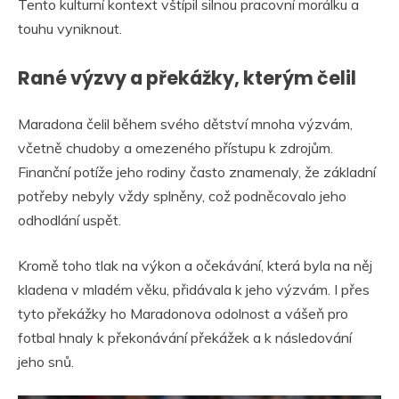
Tento kulturní kontext vštípil silnou pracovní morálku a
touhu vyniknout.
Rané výzvy a překážky, kterým čelil
Maradona čelil během svého dětství mnoha výzvám,
včetně chudoby a omezeného přístupu k zdrojům.
Finanční potíže jeho rodiny často znamenaly, že základní
potřeby nebyly vždy splněny, což podněcovalo jeho
odhodlání uspět.
Kromě toho tlak na výkon a očekávání, která byla na něj
kladena v mladém věku, přidávala k jeho výzvám. I přes
tyto překážky ho Maradonova odolnost a vášeň pro
fotbal hnaly k překonávání překážek a k následování
jeho snů.