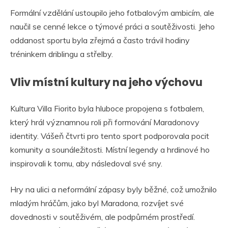
Formální vzdělání ustoupilo jeho fotbalovým ambicím, ale
naučil se cenné lekce o týmové práci a soutěživosti. Jeho
oddanost sportu byla zřejmá a často trávil hodiny
tréninkem driblingu a střelby.
Vliv místní kultury na jeho výchovu
Kultura Villa Fiorito byla hluboce propojena s fotbalem,
který hrál významnou roli při formování Maradonovy
identity. Vášeň čtvrti pro tento sport podporovala pocit
komunity a sounáležitosti. Místní legendy a hrdinové ho
inspirovali k tomu, aby následoval své sny.
Hry na ulici a neformální zápasy byly běžné, což umožnilo
mladým hráčům, jako byl Maradona, rozvíjet své
dovednosti v soutěživém, ale podpůrném prostředí.