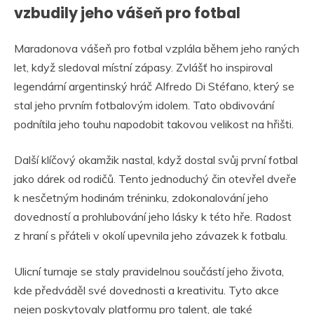
vzbudily jeho vášeň pro fotbal
Maradonova vášeň pro fotbal vzplála během jeho raných
let, když sledoval místní zápasy. Zvlášť ho inspiroval
legendární argentinský hráč Alfredo Di Stéfano, který se
stal jeho prvním fotbalovým idolem. Tato obdivování
podnítila jeho touhu napodobit takovou velikost na hřišti.
Další klíčový okamžik nastal, když dostal svůj první fotbal
jako dárek od rodičů. Tento jednoduchý čin otevřel dveře
k nesčetným hodinám tréninku, zdokonalování jeho
dovedností a prohlubování jeho lásky k této hře. Radost
z hraní s přáteli v okolí upevnila jeho závazek k fotbalu.
Ulicní turnaje se staly pravidelnou součástí jeho života,
kde předváděl své dovednosti a kreativitu. Tyto akce
nejen poskytovaly platformu pro talent, ale také