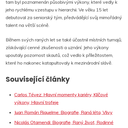
tam byl poznamenán působivými výkony, které vedly k
jeho rychlému vzestupu v hierarchii. Ve věku 15 let
debutoval za seniorský tým, předvádějící svůj mimořádný
talent na větší scéně.
Během svých raných let se také účastnil místních turnajů,
získávající cenné zkušenosti a uznání. Jeho výkony
upoutaly pozornost skautů, což vedlo k příležitostem,
které ho nakonec katapultovaly k mezinárodní slávě.
Související články
Carlos Tévez: Hlavní momenty kariéry, Klíčové
výkony, Hlavní trofeje
Juan Román Riquelme: Biografie, Raná léta, Vlivy
Nicolás Otamendi: Biografie, Raný život, Rodinné