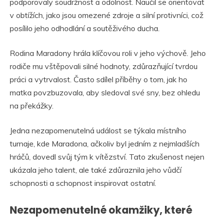
podporovaly soudržnost a odolnost. Naučil se orientovat
v obtížích, jako jsou omezené zdroje a silní protivníci, což
posílilo jeho odhodlání a soutěživého ducha.
Rodina Maradony hrála klíčovou roli v jeho výchově. Jeho
rodiče mu vštěpovali silné hodnoty, zdůrazňující tvrdou
práci a vytrvalost. Často sdílel příběhy o tom, jak ho
matka povzbuzovala, aby sledoval své sny, bez ohledu
na překážky.
Jedna nezapomenutelná událost se týkala místního
turnaje, kde Maradona, ačkoliv byl jedním z nejmladších
hráčů, dovedl svůj tým k vítězství. Tato zkušenost nejen
ukázala jeho talent, ale také zdůraznila jeho vůdčí
schopnosti a schopnost inspirovat ostatní.
Nezapomenutelné okamžiky, které