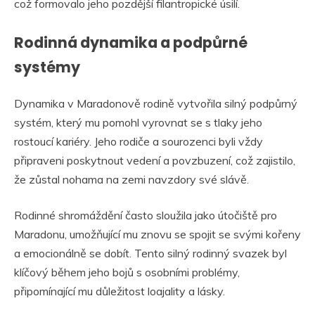
což formovalo jeho pozdější filantropické úsilí.
Rodinná dynamika a podpůrné
systémy
Dynamika v Maradonově rodině vytvořila silný podpůrný
systém, který mu pomohl vyrovnat se s tlaky jeho
rostoucí kariéry. Jeho rodiče a sourozenci byli vždy
připraveni poskytnout vedení a povzbuzení, což zajistilo,
že zůstal nohama na zemi navzdory své slávě.
Rodinné shromáždění často sloužila jako útočiště pro
Maradonu, umožňující mu znovu se spojit se svými kořeny
a emocionálně se dobít. Tento silný rodinný svazek byl
klíčový během jeho bojů s osobními problémy,
připomínající mu důležitost loajality a lásky.