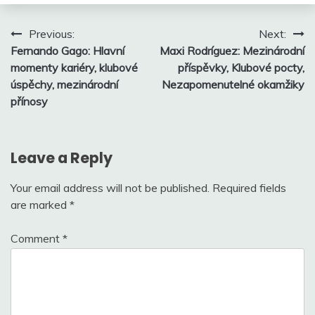
Post
Previous:
Next:
Fernando Gago: Hlavní
Maxi Rodríguez: Mezinárodní
navigation
momenty kariéry, klubové
příspěvky, Klubové pocty,
úspěchy, mezinárodní
Nezapomenutelné okamžiky
přínosy
Leave a Reply
Your email address will not be published.
Required fields
are marked
*
Comment
*