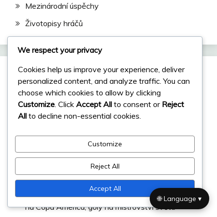
Mezinárodní úspěchy
Životopisy hráčů
We respect your privacy
Cookies help us improve your experience, deliver
Nejnovější příspěvky
personalized content, and analyze traffic. You can
choose which cookies to allow by clicking
Customize
. Click
Accept All
to consent or
Reject
Fernando Gago: Osobní historie, Vývoj mládeže,
All
to decline non-essential cookies.
Rodina
Ángel Di María: Raný život, Rodinná historie,
Customize
Mládežnická kariéra
Javier Mascherano: Hlavní body kariéry, klubové
Reject All
úspěchy, mezinárodní příspěvky
Accept All
Gabriel Batistuta: Mezinárodní rekordy, příspěvky
🌐 Language ▾
na Copa América, góly na mistrovství světa