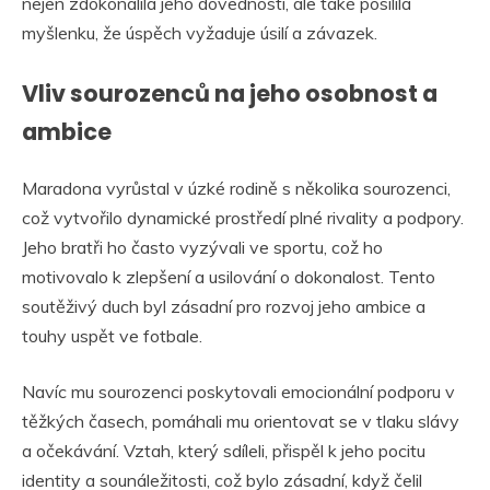
nejen zdokonalila jeho dovednosti, ale také posílila
myšlenku, že úspěch vyžaduje úsilí a závazek.
Vliv sourozenců na jeho osobnost a
ambice
Maradona vyrůstal v úzké rodině s několika sourozenci,
což vytvořilo dynamické prostředí plné rivality a podpory.
Jeho bratři ho často vyzývali ve sportu, což ho
motivovalo k zlepšení a usilování o dokonalost. Tento
soutěživý duch byl zásadní pro rozvoj jeho ambice a
touhy uspět ve fotbale.
Navíc mu sourozenci poskytovali emocionální podporu v
těžkých časech, pomáhali mu orientovat se v tlaku slávy
a očekávání. Vztah, který sdíleli, přispěl k jeho pocitu
identity a sounáležitosti, což bylo zásadní, když čelil