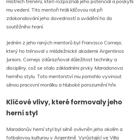
místních trenérů, kteří rozpoznali jeho potenciál a poskytli
mu vedení. Tito mentoři hráli klíčovou roli při
zdokonalování jeho dovedností a uvádění ho do
soutěžního hraní.
Jedním z jeho raných mentorů byl Francisco Cornejo,
který ho trénoval v mládežnické akademii Argentinos
Juniors. Cornejo zdůrazňoval důležitost techniky a
disciplíny, což se stalo základními prvky Maradonova
herního stylu. Toto mentorství mu pomohlo vyvinout
silnou pracovní morálku a hluboké porozumění hře.
Klíčové vlivy, které formovaly jeho
herní styl
Maradonův herní styl byl silně ovlivněn jeho okolím a
fotbalovou kulturou v Argentině. Vyrůstající ve Villa