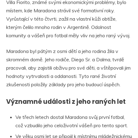
Villa Fiorito, známé svými ekonomickými problémy, bylo
místem, kde Maradona strávil své formativní roky.
Vyrůstající v této čtvrti, zažil na vlastní kůži obtíže,
kterým čelilo mnoho rodin v Argentině. Odolnost
komunity a vášeň pro fotbal měly vliv na jeho raný vývoj.
Maradona byl pátým z osmi dětí a jeho rodina žila v
skromném domě. Jeho rodiče, Diego Sr. a Dalma, tvrdě
pracovali, aby zajistili obživu pro své děti, a vštěpovali jim
hodnoty vytrvalosti a oddanosti. Tyto rané životní
zkušenosti položily základy pro jeho budoucí úspěch.
Významné události z jeho raných let
Ve třech letech dostal Maradona svůj první fotbal,
což vzbudilo jeho celoživotní vášeň pro tento sport.
Ve věku osmi let se připojil k místnímu mládežnickému