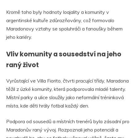
Kromě toho byly hodnoty loajality a komunity v
argentinské kultuře zdůrazňovány, což formovalo
Maradonovy vztahy se spoluhráči a fanoušky během
jeho kariéry.
Vliv komunity a sousedství na jeho
raný život
Vyrůstající ve Villa Fiorito, čtvrti pracující třídy, Maradona
těžil z úzké komunity, která podporovala mladé talenty.
Místní parky a ulice sloužily jako neformální tréninková
místa, kde děti hrály fotbal každý den.
Podpora od sousedů a místních trenérů byla zásadní pro
Maradonův raný vývoj. Rozpoznali jeho potenciál a
povzbudili ho, aby se fotbalu věnoval vážně, často mu