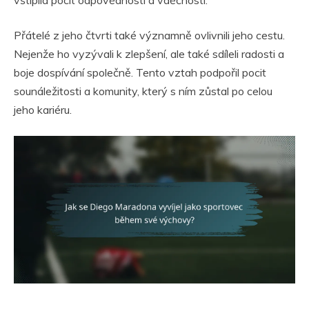
vštípila pocit odpovědnosti a vděčnosti.
Přátelé z jeho čtvrti také významně ovlivnili jeho cestu.
Nejenže ho vyzývali k zlepšení, ale také sdíleli radosti a
boje dospívání společně. Tento vztah podpořil pocit
sounáležitosti a komunity, který s ním zůstal po celou
jeho kariéru.