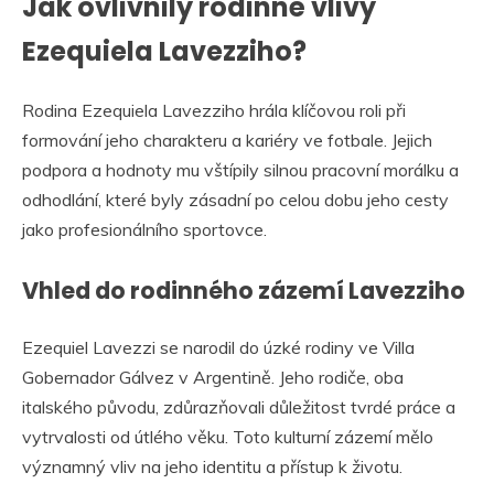
Jak ovlivnily rodinné vlivy
Ezequiela Lavezziho?
Rodina Ezequiela Lavezziho hrála klíčovou roli při
formování jeho charakteru a kariéry ve fotbale. Jejich
podpora a hodnoty mu vštípily silnou pracovní morálku a
odhodlání, které byly zásadní po celou dobu jeho cesty
jako profesionálního sportovce.
Vhled do rodinného zázemí Lavezziho
Ezequiel Lavezzi se narodil do úzké rodiny ve Villa
Gobernador Gálvez v Argentině. Jeho rodiče, oba
italského původu, zdůrazňovali důležitost tvrdé práce a
vytrvalosti od útlého věku. Toto kulturní zázemí mělo
významný vliv na jeho identitu a přístup k životu.