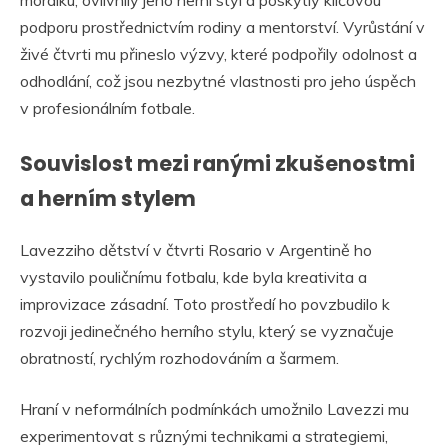
morálku, ovlivnily jeho herní styl a poskytly klíčovou
podporu prostřednictvím rodiny a mentorství. Vyrůstání v
živé čtvrti mu přineslo výzvy, které podpořily odolnost a
odhodlání, což jsou nezbytné vlastnosti pro jeho úspěch
v profesionálním fotbale.
Souvislost mezi ranými zkušenostmi
a herním stylem
Lavezziho dětství v čtvrti Rosario v Argentině ho
vystavilo pouličnímu fotbalu, kde byla kreativita a
improvizace zásadní. Toto prostředí ho povzbudilo k
rozvoji jedinečného herního stylu, který se vyznačuje
obratností, rychlým rozhodováním a šarmem.
Hraní v neformálních podmínkách umožnilo Lavezzi mu
experimentovat s různými technikami a strategiemi,