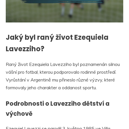
Jaký byl raný život Ezequiela
Lavezziho?
Raný život Ezequiela Lavezziho byl poznamenán silnou
vášní pro fotbal, kterou podporovalo rodinné prostředí.
Vyrůstání v Argentině mu přineslo různé výzvy, které
formovaly jeho charakter a oddanost sportu.
Podrobnosti o Lavezziho dětství a
výchově
Ezequiel Lavezzi se narodil 3. května 1985 ve Villa