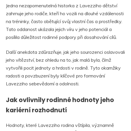
Jedna nezapomenutelná historka z Lavezziho dětství
zahrnuje jeho rodiče, kteří ho vozili na dlouhé vzdálenosti
na tréninky, často obětující svůj vlastní čas a prostředky.
Tato oddanost ukázala jejich víru v jeho potenciál a
posílila důležitost rodinné podpory při dosahování cílů.
Další anekdota zdůrazňuje, jak jeho sourozenci oslavovali
jeho vítězství, bez ohledu na to, jak malá byla, čímž
vytvořili pocit jednoty a hrdosti v rodině. Tyto okamžiky
radosti a povzbuzení byly klíčové pro formování
Lavezziho sebevědomí a odolnosti.
Jak ovlivnily rodinné hodnoty jeho
kariérní rozhodnutí
Hodnoty, které Lavezziho rodina vštípila, významně