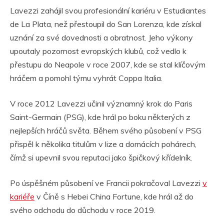
Lavezzi zahájil svou profesionální kariéru v Estudiantes
de La Plata, než přestoupil do San Lorenza, kde získal
uznání za své dovednosti a obratnost. Jeho výkony
upoutaly pozornost evropských klubů, což vedlo k
přestupu do Neapole v roce 2007, kde se stal klíčovým
hráčem a pomohl týmu vyhrát Coppa Italia.
V roce 2012 Lavezzi učinil významný krok do Paris
Saint-Germain (PSG), kde hrál po boku některých z
nejlepších hráčů světa. Během svého působení v PSG
přispěl k několika titulům v lize a domácích pohárech,
čímž si upevnil svou reputaci jako špičkový křídelník.
Po úspěšném působení ve Francii pokračoval Lavezzi
v
kariéře
v Číně s Hebei China Fortune, kde hrál až do
svého odchodu do důchodu v roce 2019.