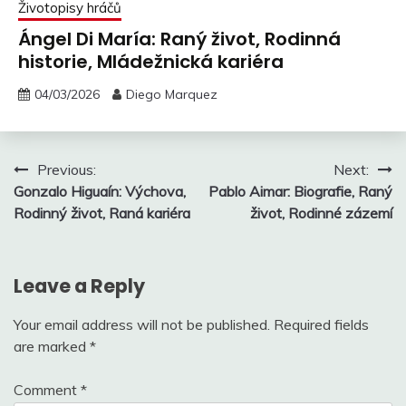
Životopisy hráčů
Ángel Di María: Raný život, Rodinná
historie, Mládežnická kariéra
04/03/2026
Diego Marquez
Post
Previous:
Next:
Gonzalo Higuaín: Výchova,
Pablo Aimar: Biografie, Raný
navigation
Rodinný život, Raná kariéra
život, Rodinné zázemí
Leave a Reply
Your email address will not be published.
Required fields
are marked
*
Comment
*