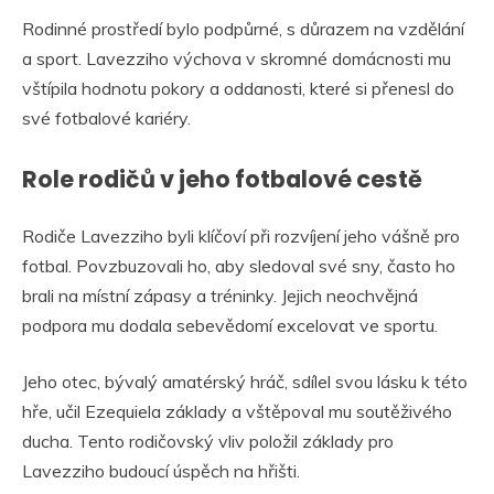
Rodinné prostředí bylo podpůrné, s důrazem na vzdělání
a sport. Lavezziho výchova v skromné domácnosti mu
vštípila hodnotu pokory a oddanosti, které si přenesl do
své fotbalové kariéry.
Role rodičů v jeho fotbalové cestě
Rodiče Lavezziho byli klíčoví při rozvíjení jeho vášně pro
fotbal. Povzbuzovali ho, aby sledoval své sny, často ho
brali na místní zápasy a tréninky. Jejich neochvějná
podpora mu dodala sebevědomí excelovat ve sportu.
Jeho otec, bývalý amatérský hráč, sdílel svou lásku k této
hře, učil Ezequiela základy a vštěpoval mu soutěživého
ducha. Tento rodičovský vliv položil základy pro
Lavezziho budoucí úspěch na hřišti.