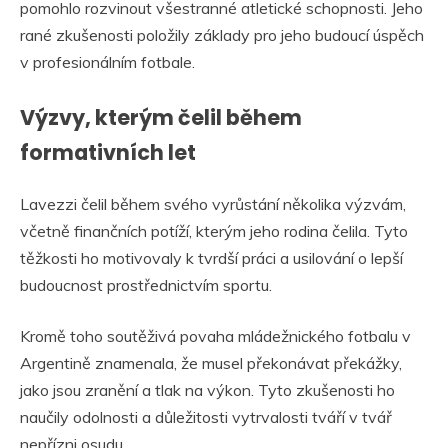
pomohlo rozvinout všestranné atletické schopnosti. Jeho
rané zkušenosti položily základy pro jeho budoucí úspěch
v profesionálním fotbale.
Výzvy, kterým čelil během
formativních let
Lavezzi čelil během svého vyrůstání několika výzvám,
včetně finančních potíží, kterým jeho rodina čelila. Tyto
těžkosti ho motivovaly k tvrdší práci a usilování o lepší
budoucnost prostřednictvím sportu.
Kromě toho soutěživá povaha mládežnického fotbalu v
Argentině znamenala, že musel překonávat překážky,
jako jsou zranění a tlak na výkon. Tyto zkušenosti ho
naučily odolnosti a důležitosti vytrvalosti tváří v tvář
nepřízni osudu.