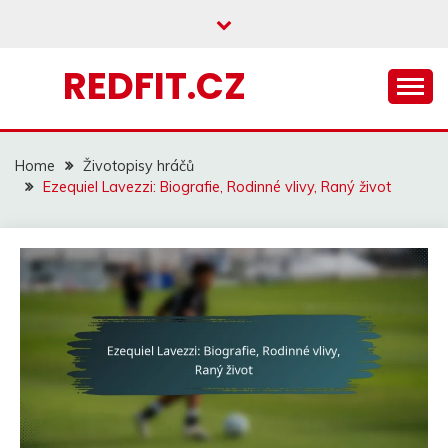
Skip
to
content
REDFIT.CZ
Home
Životopisy hráčů
Ezequiel Lavezzi: Biografie, Rodinné vlivy, Raný život