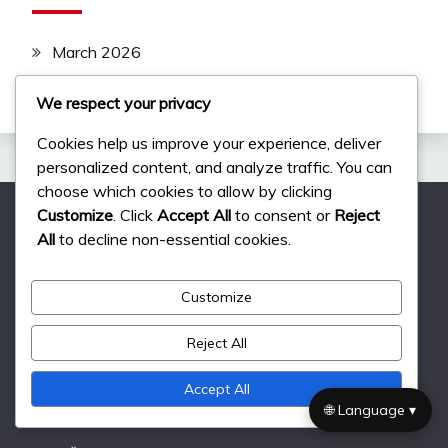
March 2026
February 2026
We respect your privacy
Cookies help us improve your experience, deliver
personalized content, and analyze traffic. You can
choose which cookies to allow by clicking
Customize
. Click
Accept All
to consent or
Reject
All
to decline non-essential cookies.
Právní informace
Customize
Zásady ochrany osobních údajů
Obraťte se na nás
Reject All
Uživatelská smlouva
Accept All
🌐 Language ▾
Zásady používání souborů cookie