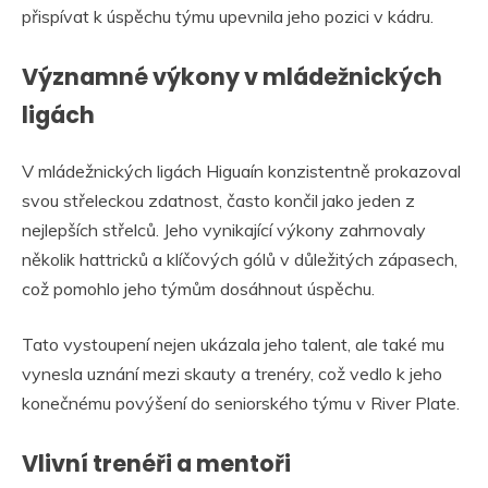
přispívat k úspěchu týmu upevnila jeho pozici v kádru.
Významné výkony v mládežnických
ligách
V mládežnických ligách Higuaín konzistentně prokazoval
svou střeleckou zdatnost, často končil jako jeden z
nejlepších střelců. Jeho vynikající výkony zahrnovaly
několik hattricků a klíčových gólů v důležitých zápasech,
což pomohlo jeho týmům dosáhnout úspěchu.
Tato vystoupení nejen ukázala jeho talent, ale také mu
vynesla uznání mezi skauty a trenéry, což vedlo k jeho
konečnému povýšení do seniorského týmu v River Plate.
Vlivní trenéři a mentoři