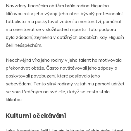
Navzdory finančním obtížím hrála rodina Higuaína
klíčovou roli v jeho vývoji. Jeho otec, bývalý profesionální
fotbalista, mu poskytoval vedení a mentorství, pomáhal
mu orientovat se v složitostech sportu. Tato podpora
byla zásadní, zejména v obtížných obdobích, kdy Higuaín
čelil neúspěchům.
Neochvějná víra jeho rodiny v jeho talent ho motivovala
překonávat obtíže. Často navštěvovali jeho zápasy a
poskytovali povzbuzení, které posilovalo jeho
sebevědomí. Tento silný rodinný vztah mu pomohl udržet
se soustředěným na své cíle, i když se cesta stala
klikatou.
Kulturní očekávání
Jako Argentinec čelil Higuaín kulturním očekáváním, která