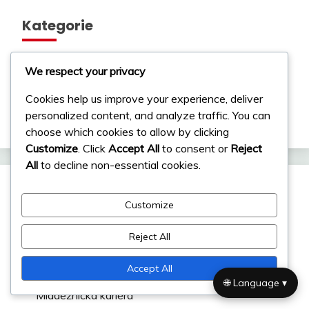
Kategorie
Kariérní úspěchy
We respect your privacy
Mezinárodní úspěchy
Cookies help us improve your experience, deliver
personalized content, and analyze traffic. You can
Životopisy hráčů
choose which cookies to allow by clicking
Customize
. Click
Accept All
to consent or
Reject
All
to decline non-essential cookies.
Nejnovější příspěvky
Customize
Fernando Gago: Osobní historie, Vývoj mládeže,
Reject All
Rodina
Accept All
Ángel Di María: Raný život, Rodinná historie,
🌐 Language ▾
Mládežnická kariéra