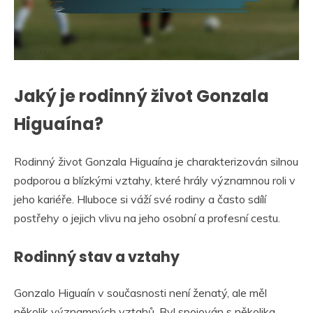
Jaký je rodinný život Gonzala
Higuaína?
Rodinný život Gonzala Higuaína je charakterizován silnou
podporou a blízkými vztahy, které hrály významnou roli v
jeho kariéře. Hluboce si váží své rodiny a často sdílí
postřehy o jejich vlivu na jeho osobní a profesní cestu.
Rodinný stav a vztahy
Gonzalo Higuaín v současnosti není ženatý, ale měl
několik významných vztahů. Byl spojován s několika