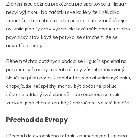
Zranění jsou běžnou překážkou pro sportovce a Higuaín
nebyl výjimkou. Na začátku své kariéry čelil několika
zraněním, která ohrozila jeho pokrok. Tato zranění nejen
ovlivnila jeho fyzický výkon, ale také měla dopad na jeho
psychický stav, když se potýkal se strachem, že se
nevrátí do formy.
Během těchto obtížných období se Higuaín spoléhal na
podporu své rodiny a mentorů, aby zůstal motivovaný.
Naučil se přistupovat k rehabilitaci s pozitivním myšlením,
chápajíc, že neúspěchy mohou být dočasné, pokud
zůstane oddaný své obnově. Tato odolnost se stala
znakem jeho charakteru, když pokračoval ve své kariéře.
Přechod do Evropy
Přechod do evropského fotbalu znamenal pro Higuaína