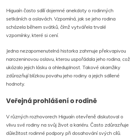
Higuaín často sdílí dojemné anekdoty o rodinných
setkáních a oslavách. Vzpomíná, jak se jeho rodina
scházela během svátků, čímž vytvářela trvalé
vzpomínky, které si cení.
Jedna nezapomenutelná historka zahrnuje překvapivou
narozeninovou oslavu, kterou uspořádala jeho rodina, což
ukázalo jejich lásku a ohleduplnost. Takové okamžiky
zdůrazňují blízkou povahu jeho rodiny a jejich sdílené
hodnoty.
Veřejná prohlášení o rodině
V různých rozhovorech Higuaín otevřeně diskutoval o
vlivu své rodiny na svůj život a kariéru. Často zdůrazňuje
důležitost rodinné podpory při dosahování svých cílů.