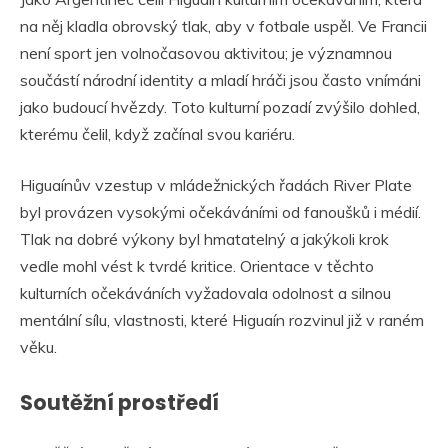
na něj kladla obrovský tlak, aby v fotbale uspěl. Ve Francii
není sport jen volnočasovou aktivitou; je významnou
součástí národní identity a mladí hráči jsou často vnímáni
jako budoucí hvězdy. Toto kulturní pozadí zvýšilo dohled,
kterému čelil, když začínal svou kariéru.
Higuaínův vzestup v mládežnických řadách River Plate
byl provázen vysokými očekáváními od fanoušků i médií.
Tlak na dobré výkony byl hmatatelný a jakýkoli krok
vedle mohl vést k tvrdé kritice. Orientace v těchto
kulturních očekáváních vyžadovala odolnost a silnou
mentální sílu, vlastnosti, které Higuaín rozvinul již v raném
věku.
Soutěžní prostředí