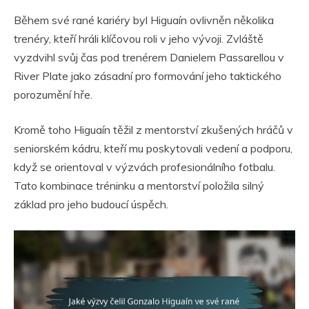
Během své rané kariéry byl Higuaín ovlivněn několika
trenéry, kteří hráli klíčovou roli v jeho vývoji. Zvláště
vyzdvihl svůj čas pod trenérem Danielem Passarellou v
River Plate jako zásadní pro formování jeho taktického
porozumění hře.
Kromě toho Higuaín těžil z mentorství zkušených hráčů v
seniorském kádru, kteří mu poskytovali vedení a podporu,
když se orientoval v výzvách profesionálního fotbalu.
Tato kombinace tréninku a mentorství položila silný
základ pro jeho budoucí úspěch.