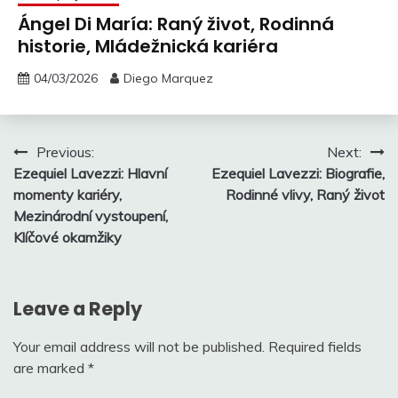
Ángel Di María: Raný život, Rodinná
historie, Mládežnická kariéra
04/03/2026
Diego Marquez
Post
Previous:
Next:
Ezequiel Lavezzi: Hlavní
Ezequiel Lavezzi: Biografie,
navigation
momenty kariéry,
Rodinné vlivy, Raný život
Mezinárodní vystoupení,
Klíčové okamžiky
Leave a Reply
Your email address will not be published.
Required fields
are marked
*