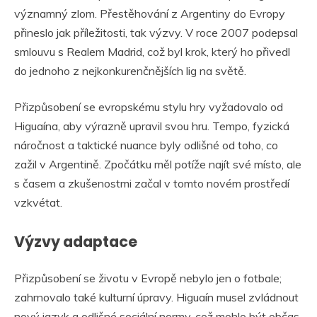
významný zlom. Přestěhování z Argentiny do Evropy
přineslo jak příležitosti, tak výzvy. V roce 2007 podepsal
smlouvu s Realem Madrid, což byl krok, který ho přivedl
do jednoho z nejkonkurenčnějších lig na světě.
Přizpůsobení se evropskému stylu hry vyžadovalo od
Higuaína, aby výrazně upravil svou hru. Tempo, fyzická
náročnost a taktické nuance byly odlišné od toho, co
zažil v Argentině. Zpočátku měl potíže najít své místo, ale
s časem a zkušenostmi začal v tomto novém prostředí
vzkvétat.
Výzvy adaptace
Přizpůsobení se životu v Evropě nebylo jen o fotbale;
zahrnovalo také kulturní úpravy. Higuaín musel zvládnout
nový jazyk a odlišné sociální normy, což mohlo být občas