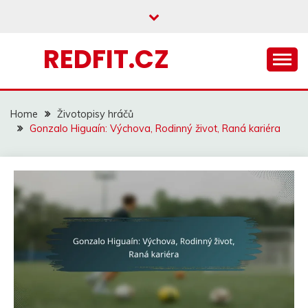
Skip
to
content
REDFIT.CZ
Home
Životopisy hráčů
Gonzalo Higuaín: Výchova, Rodinný život, Raná kariéra