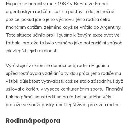
Higuaín se narodil v roce 1987 v Brestu ve Francii
argentinským rodičům, což ho postavilo do jedinečné
pozice, pokud jde o jeho výchovu. Jeho rodina čelila
finančním obtížím, zejména když se vrátila do Argentiny.
Tato situace učinila pro Higuaína klíčovým excelovat ve
fotbale, protože to bylo vnímáno jako potenciální způsob,
jak zlepšit jejich okolnosti.
Vyrůstající v skromné domácnosti, rodina Higuaína
upřednostňovala vzdělání a tvrdou práci. Jeho rodiče mu
vštípili důležitost vytrvalosti, což se stalo zásadním, když
usiloval o kariéru v vysoce konkurenčním sportu. Finanční
tlak ho přiměl soustředit se na fotbal od útlého věku,
protože se snažil poskytnout lepší život pro svou rodinu.
Rodinná podpora