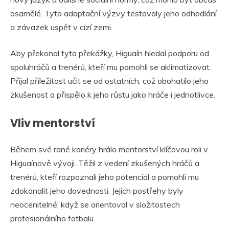
osamělé. Tyto adaptační výzvy testovaly jeho odhodlání
a závazek uspět v cizí zemi.
Aby překonal tyto překážky, Higuaín hledal podporu od
spoluhráčů a trenérů, kteří mu pomohli se aklimatizovat.
Přijal příležitost učit se od ostatních, což obohatilo jeho
zkušenost a přispělo k jeho růstu jako hráče i jednotlivce.
Vliv mentorství
Během své rané kariéry hrálo mentorství klíčovou roli v
Higuaínově vývoji. Těžil z vedení zkušených hráčů a
trenérů, kteří rozpoznali jeho potenciál a pomohli mu
zdokonalit jeho dovednosti. Jejich postřehy byly
neocenitelné, když se orientoval v složitostech
profesionálního fotbalu.