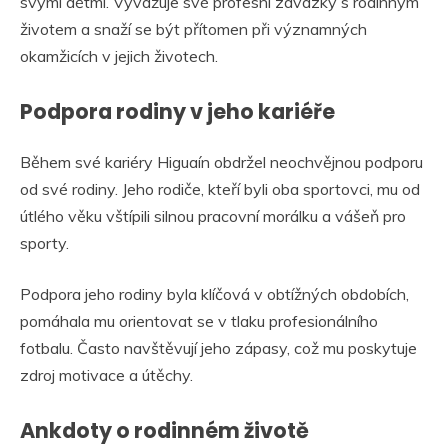
svými dětmi. Vyvažuje své profesní závazky s rodinným
životem a snaží se být přítomen při významných
okamžicích v jejich životech.
Podpora rodiny v jeho kariéře
Během své kariéry Higuaín obdržel neochvějnou podporu
od své rodiny. Jeho rodiče, kteří byli oba sportovci, mu od
útlého věku vštípili silnou pracovní morálku a vášeň pro
sporty.
Podpora jeho rodiny byla klíčová v obtížných obdobích,
pomáhala mu orientovat se v tlaku profesionálního
fotbalu. Často navštěvují jeho zápasy, což mu poskytuje
zdroj motivace a útěchy.
Ankdoty o rodinném životě