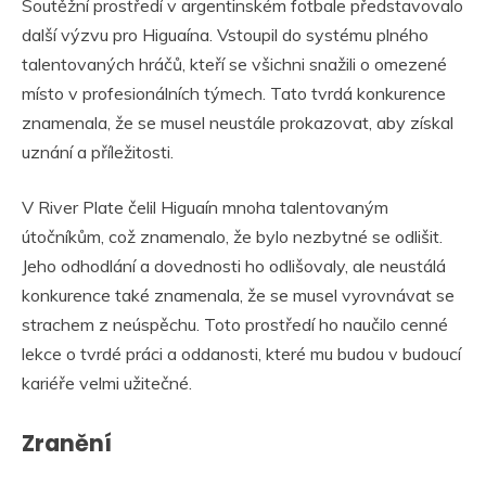
Soutěžní prostředí v argentinském fotbale představovalo
další výzvu pro Higuaína. Vstoupil do systému plného
talentovaných hráčů, kteří se všichni snažili o omezené
místo v profesionálních týmech. Tato tvrdá konkurence
znamenala, že se musel neustále prokazovat, aby získal
uznání a příležitosti.
V River Plate čelil Higuaín mnoha talentovaným
útočníkům, což znamenalo, že bylo nezbytné se odlišit.
Jeho odhodlání a dovednosti ho odlišovaly, ale neustálá
konkurence také znamenala, že se musel vyrovnávat se
strachem z neúspěchu. Toto prostředí ho naučilo cenné
lekce o tvrdé práci a oddanosti, které mu budou v budoucí
kariéře velmi užitečné.
Zranění