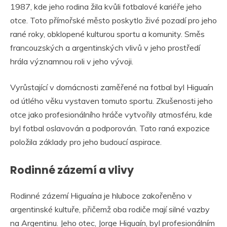
1987, kde jeho rodina žila kvůli fotbalové kariéře jeho
otce. Toto přímořské město poskytlo živé pozadí pro jeho
rané roky, obklopené kulturou sportu a komunity. Směs
francouzských a argentinských vlivů v jeho prostředí
hrála významnou roli v jeho vývoji.
Vyrůstající v domácnosti zaměřené na fotbal byl Higuaín
od útlého věku vystaven tomuto sportu. Zkušenosti jeho
otce jako profesionálního hráče vytvořily atmosféru, kde
byl fotbal oslavován a podporován. Tato raná expozice
položila základy pro jeho budoucí aspirace.
Rodinné zázemí a vlivy
Rodinné zázemí Higuaína je hluboce zakořeněno v
argentinské kultuře, přičemž oba rodiče mají silné vazby
na Argentinu. Jeho otec, Jorge Higuaín, byl profesionálním